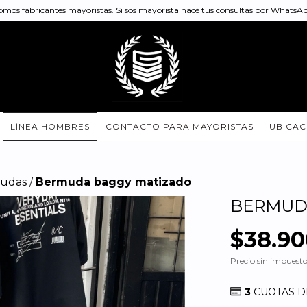
omos fabricantes mayoristas. Si sos mayorista hacé tus consultas por WhatsA
LÍNEA HOMBRES
CONTACTO PARA MAYORISTAS
UBICAC
udas
Bermuda baggy matizado
/
BERMUD
$38.90
Precio sin impuest
3
CUOTAS 