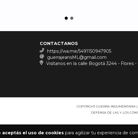
CONTACTANOS
https://wa.me/5491150947905
guerrajeansML@gmail.com
Visítanos en la calle Bogotá 3244 - Flores -
COPYRIGHT GUERRA INDUMENTARIA | 
DEFENSA DE LAS Y LOS CO
io
aceptás el uso de cookies
para agilizar tu experiencia de co