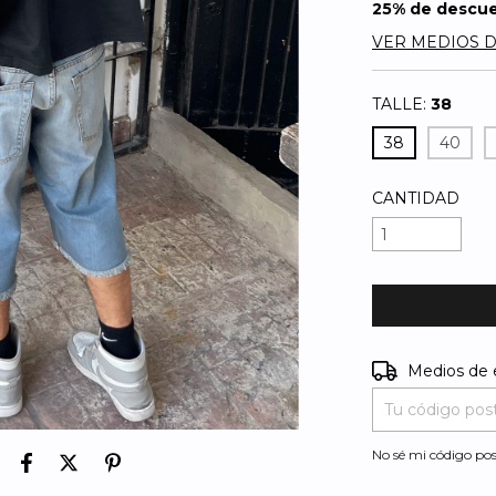
25% de descu
VER MEDIOS 
TALLE:
38
38
40
CANTIDAD
Entregas para e
Medios de 
No sé mi código pos