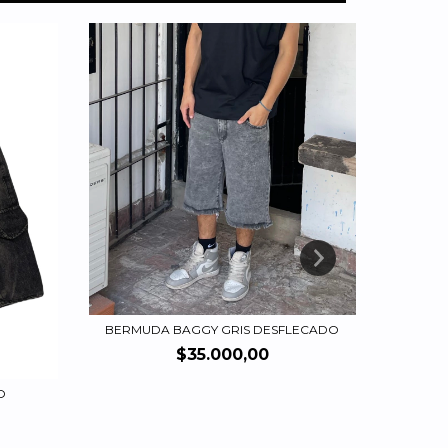
10
%
OFF
BERMUDA BAGGY GRIS DESFLECADO
$35.000,00
O
BERMU
$3