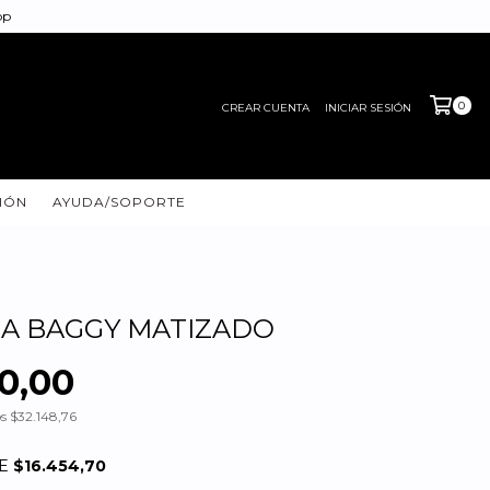
pp
0
CREAR CUENTA
INICIAR SESIÓN
IÓN
AYUDA/SOPORTE
A BAGGY MATIZADO
0,00
os
$32.148,76
DE
$16.454,70