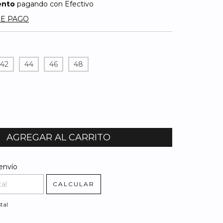
ento
pagando con Efectivo
DE PAGO
42
44
46
48
l CP:
CAMBIAR CP
envío
CALCULAR
tal