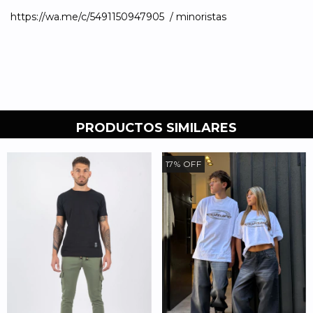
https://wa.me/c/5491150947905 / minoristas
PRODUCTOS SIMILARES
17
%
OFF